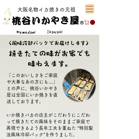
大阪名物イカ焼きの元祖
Ikayaki
Momodani
〈風味冷却パックでお届けします〉
焼きたての味がお家でも
味わえます。
「このおいしさをご家庭
や大事なあの方にも…」
との声に、桃谷いかやき
屋は全国にいか焼きを直
送しております。
いか焼きバカの店主がこだわりにこだわ
って焼きたての風味をそのままご家庭で
再現できるよう長年工夫を重ねた “特別製
法風味冷却パック”を作りました。