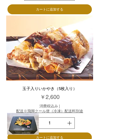
カートに追加する
玉子入りいかやき（5枚入り）
価格
￥2,600
消費税込み
|
配送※飛脚クール便（冷凍）配送料別途
カートに追加する