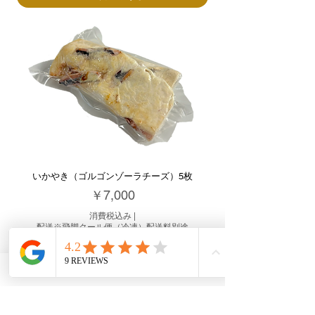
いかやき（ゴルゴンゾーラチーズ）5枚
価格
￥7,000
消費税込み
|
配送※飛脚クール便（冷凍）配送料別途
カートに追加する