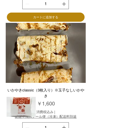
カートに追加する
いかやきclassic（3枚入り）※玉子なしいかや
き
価格
￥1,600
消費税込み
|
配送※飛脚クール便（冷凍）配送料別途