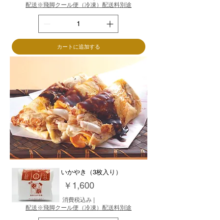
配送※飛脚クール便（冷凍）配送料別途
カートに追加する
玉子入りいかやき（3枚入り）
価格
￥1,600
消費税込み
|
配送※飛脚クール便（冷凍）配送料別途