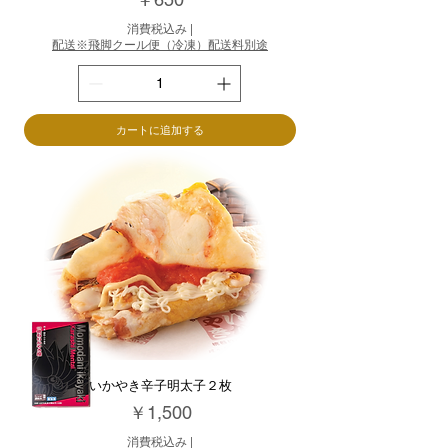
消費税込み
|
配送※飛脚クール便（冷凍）配送料別途
カートに追加する
いかやき辛子明太子２枚
価格
￥1,500
消費税込み
|