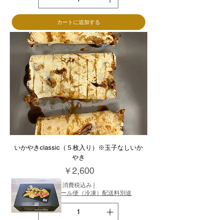
カートに追加する
いかやきclassic（５枚入り）※玉子なしいか
やき
価格
￥2,600
消費税込み
|
配送※飛脚クール便（冷凍）配送料別途