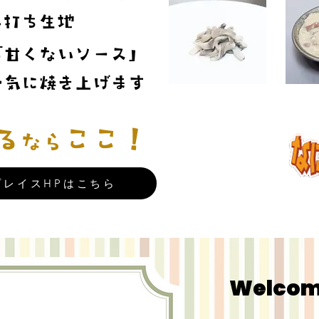
手打ち生地
「甘くないソース」
一気に焼き上げます
る
ここ！
なら
レイスHPはこちら
Welcom