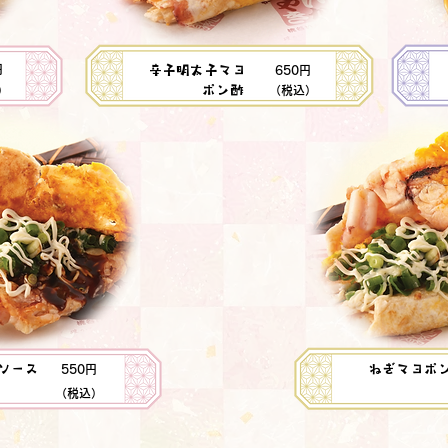
円
辛子明太子マヨ
650円
ポン酢
）
（税込）
ソース
ねぎマヨポ
550円
（税込）