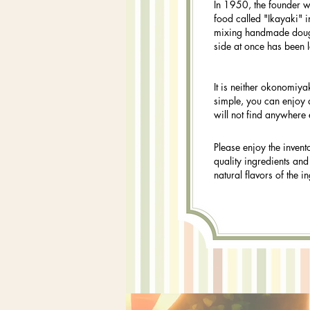
In 1950, the founder w
food called "Ikayaki" 
mixing handmade dough
side at once has been 
It is neither okonomiya
simple, you can enjoy a
will not find anywhere 
Please enjoy the invent
quality ingredients and
natural flavors of the i