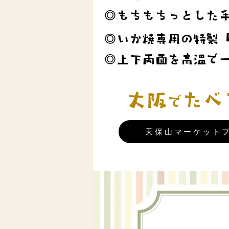
◎もちもちっとした
◎いか焼専用の特製
◎上下両面を高温で
大阪
たべ
で
天保山マーケットプ