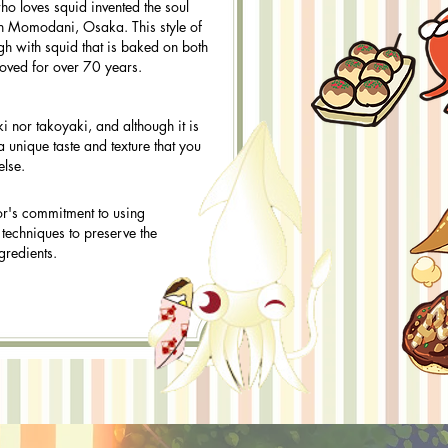
ho loves squid invented the soul
in Momodani, Osaka. This style of
 with squid that is baked on both
loved for over 70 years.
ki nor takoyaki, and although it is
 unique taste and texture that you
else.
or's commitment to using
 techniques to preserve the
ngredients.