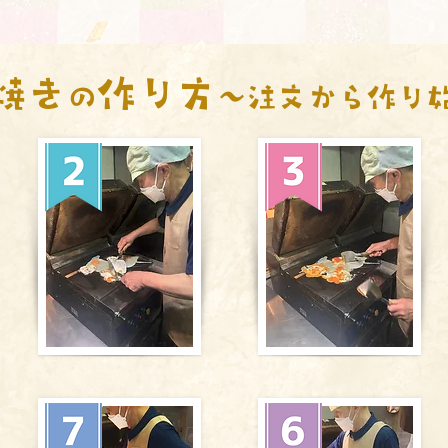
焼き
作り方
の
～注文から作り