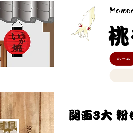
Momod
ホーム
関西
3大 粉