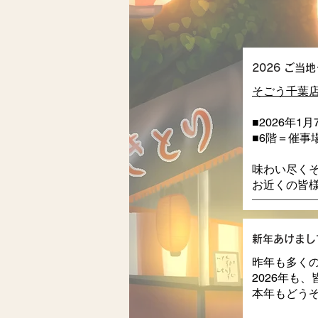
2026 ご当
そごう千葉
■2026年1
■6階＝催事
味わい尽く
お近くの皆
新年あけまし
昨年も多く
2026年も
本年もどう