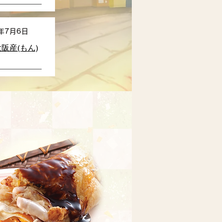
5年7月6日
阪産(もん)
ー